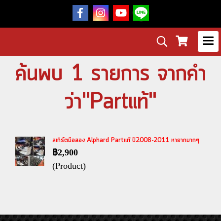
ค้นพบ 1 รายการ จากคำ
ว่า"Partแท้"
สเกิร์ตมือสอง Alphard Partแท้ ปี2008-2011 หายากมากๆ
฿2,900
(Product)