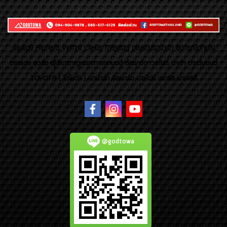
ของเเต่ง Alphard Vellfire Lexus Majesty ของเเต่งรถนำเข้า อุปกรณ์ตกแต่ง
ของแต่ง ชุดล้อ ผู้เชี่ยวชาญเฉพาะทางรถยนต์ อัลพาร์ด เวลไฟร์ นำเข้า ประดับยนต์
TOYOTA ( โตโยต้า ) รถนำเข้า อัลพาร์ด เวลไฟร์ เลกซัส มาเจสตี้
@godtowa