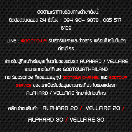
ติดตามเราทางช่องทางต่างๆดังนี้
ติดต่อด่วนตลอด 24 ชั่วโมง : 094-904-9878 , 085-517-
6129
LINE
:
@GODTOWA
รับสิทธิพิเศษและข่าวสาร พร้อมโปรโมชั่นดีๆ
ก่อนใคร
สำหรับผู้ที่สนใจข้อมูลเกี่ยวกับของแต่งรถ ALPHARD / VELLFIRE
สามารถกดไลค์ที่เพจ GODTOWATHAILAND
กด Subscribe ที่แชลแนลยูทูป
และ
GODTOWA CHANNEL
GODTOWA
ของเราเพื่อรับข้อมูลข่าวสารเกี่ยวกับของแต่งรถ
SERVICE
ALPHARD / VELLFIRE ใหม่ๆได้ก่อนใคร
ALPHARD 20
/
VELLFIRE 20
/
คลิกเข้าชมสินค้า
ALPHARD 30
/
VELLFIRE 30