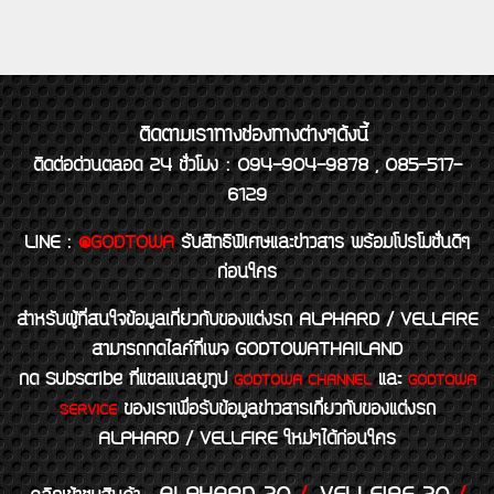
ติดตามเราทางช่องทางต่างๆดังนี้
ติดต่อด่วนตลอด 24 ชั่วโมง : 094-904-9878 , 085-517-
6129
LINE
:
@GODTOWA
รับสิทธิพิเศษและข่าวสาร พร้อมโปรโมชั่นดีๆ
ก่อนใคร
สำหรับผู้ที่สนใจข้อมูลเกี่ยวกับของแต่งรถ ALPHARD / VELLFIRE
สามารถกดไลค์ที่เพจ GODTOWATHAILAND
กด Subscribe ที่แชลแนลยูทูป
และ
GODTOWA CHANNEL
GODTOWA
ของเราเพื่อรับข้อมูลข่าวสารเกี่ยวกับของแต่งรถ
SERVICE
ALPHARD / VELLFIRE ใหม่ๆได้ก่อนใคร