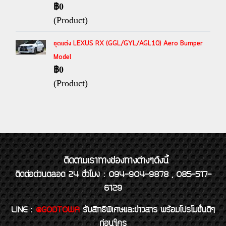
฿0
(Product)
ชุดแต่ง LEXUS RX (GGL/GYL/AGL10) Aero Bumper
Model
฿0
(Product)
ติดตามเราทางช่องทางต่างๆดังนี้
ติดต่อด่วนตลอด 24 ชั่วโมง : 094-904-9878 , 085-517-
6129
LINE
:
@GODTOWA
รับสิทธิพิเศษและข่าวสาร พร้อมโปรโมชั่นดีๆ
ก่อนใคร