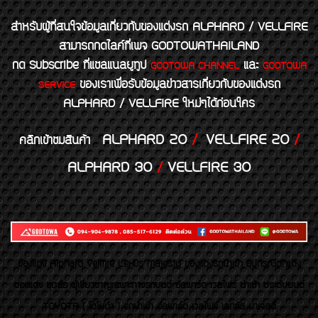
สำหรับผู้ที่สนใจข้อมูลเกี่ยวกับของแต่งรถ ALPHARD / VELLFIRE
สามารถกดไลค์ที่เพจ GODTOWATHAILAND
กด Subscribe ที่แชลแนลยูทูป
และ
GODTOWA CHANNEL
GODTOWA
ของเราเพื่อรับข้อมูลข่าวสารเกี่ยวกับของแต่งรถ
SERVICE
ALPHARD / VELLFIRE ใหม่ๆได้ก่อนใคร
ALPHARD 20
/
VELLFIRE 20
/
คลิกเข้าชมสินค้า
ALPHARD 30
/
VELLFIRE 30
ของเเต่ง Alphard Vellfire Lexus Majesty ของเเต่งรถนำเข้า อุปกรณ์ตกแต่ง
ของแต่ง ชุดล้อ ผู้เชี่ยวชาญเฉพาะทางรถยนต์ อัลพาร์ด เวลไฟร์ นำเข้า ประดับยนต์
TOYOTA ( โตโยต้า ) รถนำเข้า อัลพาร์ด เวลไฟร์ เลกซัส มาเจสตี้