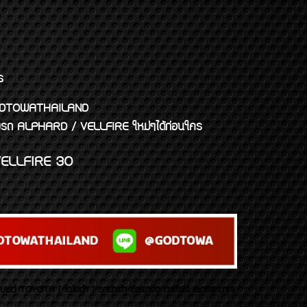
ร
พจ GODTOWATHAILAND
งแต่งรถ ALPHARD / VELLFIRE ใหม่ๆได้ก่อนใคร
ELLFIRE 30
บยนต์ TOYOTA ( โตโยต้า ) รถนำเข้า อัลพาร์ด เวลไฟร์ เลกซัส มาเจ