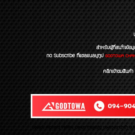
สำหรับผู้ที่สนใจข
กด Subscribe ที่แชลแนลยูทูป
GODTOWA CHA
คลิกเข้าชมสินค้า
ของเเต่ง Alphard Vellfire Lexus Majesty ของเเต่งรถนำเข้า อุปก