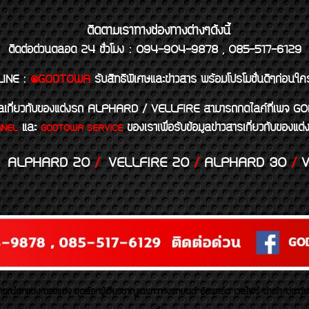
ติดตามเราทางช่องทางต่างๆดังนี้
ติดต่อด่วนตลอด 24 ชั่วโมง : 094-904-9878 , 085-517-6129
LINE
:
@GODTOWA
รับสิทธิพิเศษและข่าวสาร พร้อมโปรโมชั่นดีๆก่อนใค
้อมูลเกี่ยวกับของแต่งรถ ALPHARD / VELLFIRE สามารถกดไลค์ที่เ
และ
ของเราเพื่อรับข้อมูลข่าวสารเกี่ยวกับขอ
NNEL
GODTOWA SERVICE
ALPHARD 20
/
VELLFIRE 20
/
ALPHARD 30
/
V
รณ์ตกแต่ง ของแต่ง ชุดล้อ ผู้เชี่ยวชาญเฉพาะทางรถยนต์ อัลพาร์ด เวลไฟร์ นำเข้า ประดั