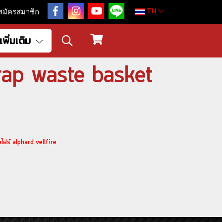
TH
สมัครสมาชิก
เพิ่มเติม
trap waste basket
ฟร์ alphard vellfire