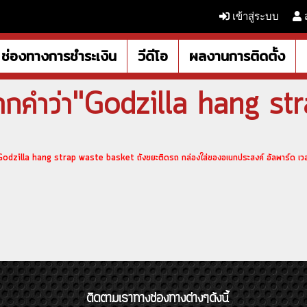
เข้าสู่ระบบ
ช่องทางการชำระเงิน
วีดีโอ
ผลงานการติดตั้ง
ากคำว่า"Godzilla hang st
dzilla hang strap waste basket ถังขยะติดรถ กล่องใส่ของอเนกประสงค์ อัลพาร์ด เวลไ
ติดตามเราทางช่องทางต่างๆดังนี้