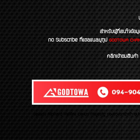
สำหรับผู้ที่สนใจข
กด Subscribe ที่แชลแนลยูทูป
GODTOWA CHA
คลิกเข้าชมสินค้า
ของเเต่ง Alphard Vellfire Lexus Majesty ของเเต่งรถนำเข้า อุปก