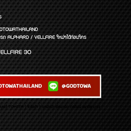
ร
พจ GODTOWATHAILAND
งแต่งรถ ALPHARD / VELLFIRE ใหม่ๆได้ก่อนใคร
ELLFIRE 30
บยนต์ TOYOTA ( โตโยต้า ) รถนำเข้า อัลพาร์ด เวลไฟร์ เลกซัส มาเจ