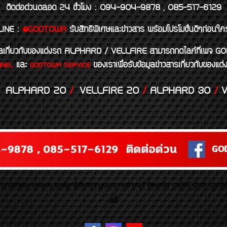
ติดต่อด่วนตลอด 24 ชั่วโมง : 094-904-9878 , 085-517-6129
LINE
:
@GODTOWA
รับสิทธิพิเศษและข่าวสาร พร้อมโปรโมชั่นดีๆก่อนใค
้อมูลเกี่ยวกับของแต่งรถ ALPHARD / VELLFIRE สามารถกดไลค์ที่เ
และ
ของเราเพื่อรับข้อมูลข่าวสารเกี่ยวกับขอ
NNEL
GODTOWA SERVICE
ALPHARD 20
/
VELLFIRE 20
/
ALPHARD 30
/
V
รณ์ตกแต่ง ของแต่ง ชุดล้อ ผู้เชี่ยวชาญเฉพาะทางรถยนต์ อัลพาร์ด เวลไฟร์ นำเข้า ประดั
สตี้