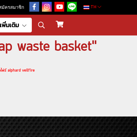
TH
สมัครสมาชิก
เพิ่มเติม
rap waste basket"
ฟร์ alphard vellfire