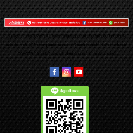
ของเเต่ง Alphard Vellfire Lexus Majesty ของเเต่งรถนำเข้า อุปกรณ์ตกแต่ง
ของแต่ง ชุดล้อ ผู้เชี่ยวชาญเฉพาะทางรถยนต์ อัลพาร์ด เวลไฟร์ นำเข้า ประดับยนต์
TOYOTA ( โตโยต้า ) รถนำเข้า อัลพาร์ด เวลไฟร์ เลกซัส มาเจสตี้
@godtowa