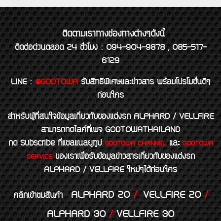
ติดตามเราทางช่องทางต่างๆดังนี้
ติดต่อด่วนตลอด 24 ชั่วโมง : 094-904-9878 , 085-517-
6129
LINE
:
@GODTOWA
รับสิทธิพิเศษและข่าวสาร พร้อมโปรโมชั่นดีๆ
ก่อนใคร
สำหรับผู้ที่สนใจข้อมูลเกี่ยวกับของแต่งรถ ALPHARD / VELLFIRE
สามารถกดไลค์ที่เพจ GODTOWATHAILAND
กด Subscribe ที่แชลแนลยูทูป
และ
GODTOWA CHANNEL
GODTOWA
ของเราเพื่อรับข้อมูลข่าวสารเกี่ยวกับของแต่งรถ
SERVICE
ALPHARD / VELLFIRE ใหม่ๆได้ก่อนใคร
ALPHARD 20
/
VELLFIRE 20
/
คลิกเข้าชมสินค้า
ALPHARD 30
/
VELLFIRE 30