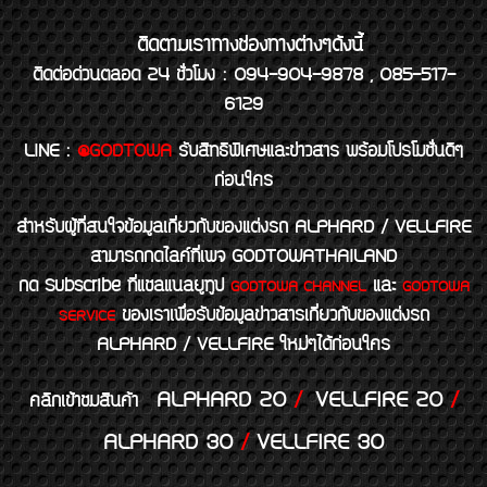
ติดตามเราทางช่องทางต่างๆดังนี้
ติดต่อด่วนตลอด 24 ชั่วโมง : 094-904-9878 , 085-517-
6129
LINE
:
@GODTOWA
รับสิทธิพิเศษและข่าวสาร พร้อมโปรโมชั่นดีๆ
ก่อนใคร
สำหรับผู้ที่สนใจข้อมูลเกี่ยวกับของแต่งรถ ALPHARD / VELLFIRE
สามารถกดไลค์ที่เพจ GODTOWATHAILAND
กด Subscribe ที่แชลแนลยูทูป
และ
GODTOWA CHANNEL
GODTOWA
ของเราเพื่อรับข้อมูลข่าวสารเกี่ยวกับของแต่งรถ
SERVICE
ALPHARD / VELLFIRE ใหม่ๆได้ก่อนใคร
ALPHARD 20
/
VELLFIRE 20
/
คลิกเข้าชมสินค้า
ALPHARD 30
/
VELLFIRE 30