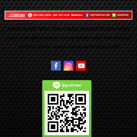
ของเเต่ง Alphard Vellfire Lexus Majesty ของเเต่งรถนำเข้า อุปกรณ์ตกแต่ง
ของแต่ง ชุดล้อ ผู้เชี่ยวชาญเฉพาะทางรถยนต์ อัลพาร์ด เวลไฟร์ นำเข้า ประดับยนต์
TOYOTA ( โตโยต้า ) รถนำเข้า อัลพาร์ด เวลไฟร์ เลกซัส มาเจสตี้
@godtowa