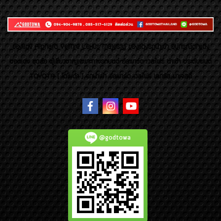
ของเเต่ง Alphard Vellfire Lexus Majesty ของเเต่งรถนำเข้า อุปกรณ์ตกแต่ง
ของแต่ง ชุดล้อ ผู้เชี่ยวชาญเฉพาะทางรถยนต์ อัลพาร์ด เวลไฟร์ นำเข้า ประดับยนต์
TOYOTA ( โตโยต้า ) รถนำเข้า อัลพาร์ด เวลไฟร์ เลกซัส มาเจสตี้
@godtowa