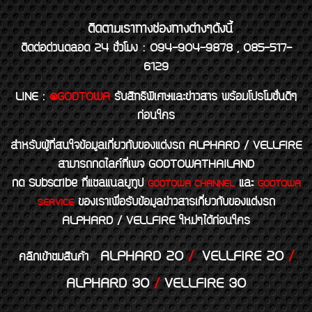
ติดตามเราทางช่องทางต่างๆดังนี้
ติดต่อด่วนตลอด 24 ชั่วโมง : 094-904-9878 , 085-517-
6129
LINE
:
@GODTOWA
รับสิทธิพิเศษและข่าวสาร พร้อมโปรโมชั่นดีๆ
ก่อนใคร
สำหรับผู้ที่สนใจข้อมูลเกี่ยวกับของแต่งรถ ALPHARD / VELLFIRE
สามารถกดไลค์ที่เพจ GODTOWATHAILAND
กด Subscribe ที่แชลแนลยูทูป
และ
GODTOWA CHANNEL
GODTOWA
ของเราเพื่อรับข้อมูลข่าวสารเกี่ยวกับของแต่งรถ
SERVICE
ALPHARD / VELLFIRE ใหม่ๆได้ก่อนใคร
ALPHARD 20
/
VELLFIRE 20
/
คลิกเข้าชมสินค้า
ALPHARD 30
/
VELLFIRE 30