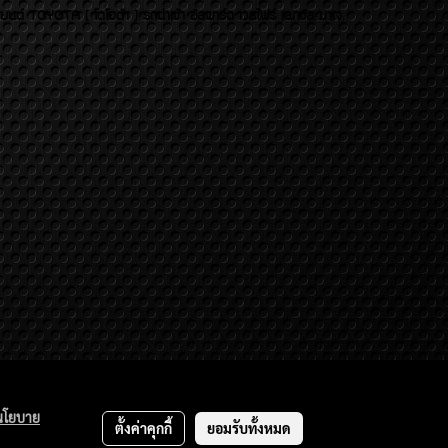
บยนต์ TOYOTA ( โตโยต้า ) รถนำเข้า อัลพาร์ด เวลไฟร์ เลกซัส มาเจ
นโยบาย
ตั้งค่าคุกกี้
ยอมรับทั้งหมด