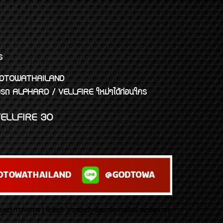
ร
พจ GODTOWATHAILAND
งแต่งรถ ALPHARD / VELLFIRE ใหม่ๆได้ก่อนใคร
ELLFIRE 30
บยนต์ TOYOTA ( โตโยต้า ) รถนำเข้า อัลพาร์ด เวลไฟร์ เลกซัส มาเจ