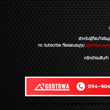
สำหรับผู้ที่สนใจข
กด Subscribe ที่แชลแนลยูทูป
GODTOWA CHA
คลิกเข้าชมสินค้า
ของเเต่ง Alphard Vellfire Lexus Majesty ของเเต่งรถนำเข้า อุปก