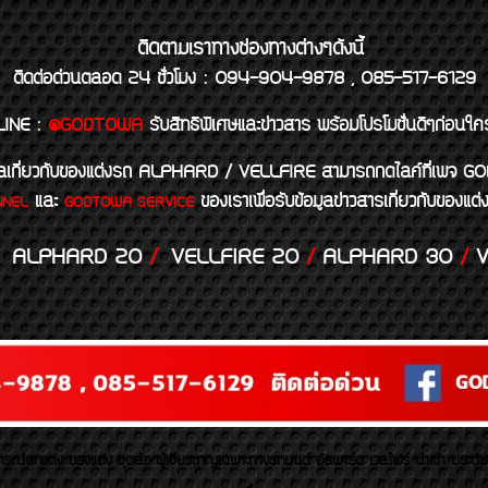
ติดตามเราทางช่องทางต่างๆดังนี้
ติดต่อด่วนตลอด 24 ชั่วโมง : 094-904-9878 , 085-517-6129
LINE
:
@GODTOWA
รับสิทธิพิเศษและข่าวสาร พร้อมโปรโมชั่นดีๆก่อนใค
้อมูลเกี่ยวกับของแต่งรถ ALPHARD / VELLFIRE สามารถกดไลค์ที่เ
และ
ของเราเพื่อรับข้อมูลข่าวสารเกี่ยวกับขอ
NNEL
GODTOWA SERVICE
ALPHARD 20
/
VELLFIRE 20
/
ALPHARD 30
/
V
รณ์ตกแต่ง ของแต่ง ชุดล้อ ผู้เชี่ยวชาญเฉพาะทางรถยนต์ อัลพาร์ด เวลไฟร์ นำเข้า ประดั