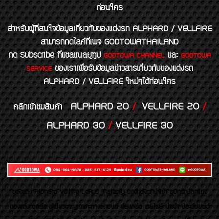
ก่อนใคร
สำหรับผู้ที่สนใจข้อมูลเกี่ยวกับของแต่งรถ ALPHARD / VELLFIRE
สามารถกดไลค์ที่เพจ GODTOWATHAILAND
กด Subscribe ที่แชลแนลยูทูป
และ
GODTOWA CHANNEL
GODTOWA
ของเราเพื่อรับข้อมูลข่าวสารเกี่ยวกับของแต่งรถ
SERVICE
ALPHARD / VELLFIRE ใหม่ๆได้ก่อนใคร
ALPHARD 20
/
VELLFIRE 20
/
คลิกเข้าชมสินค้า
ALPHARD 30
/
VELLFIRE 30
ของเเต่ง Alphard Vellfire Lexus Majesty ของเเต่งรถนำเข้า อุปกรณ์ตกแต่ง
ของแต่ง ชุดล้อ ผู้เชี่ยวชาญเฉพาะทางรถยนต์ อัลพาร์ด เวลไฟร์ นำเข้า ประดับยนต์