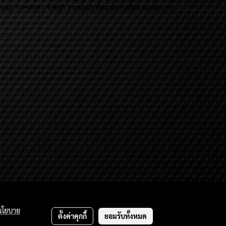
บยนต์ TOYOTA ( โตโยต้า ) รถนำเข้า อัลพาร์ด เวลไฟร์ เลกซัส มาเจ
นโยบาย
ตั้งค่าคุกกี้
ยอมรับทั้งหมด