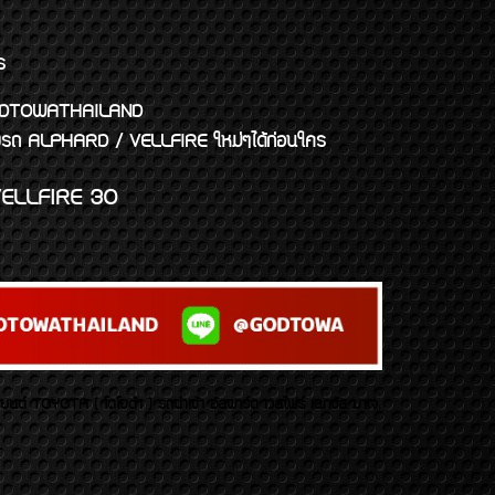
ร
พจ GODTOWATHAILAND
งแต่งรถ ALPHARD / VELLFIRE ใหม่ๆได้ก่อนใคร
ELLFIRE 30
บยนต์ TOYOTA ( โตโยต้า ) รถนำเข้า อัลพาร์ด เวลไฟร์ เลกซัส มาเจ