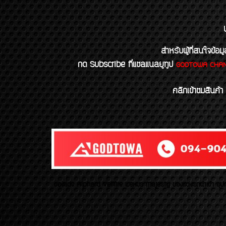
สำหรับผู้ที่สนใจข
กด Subscribe ที่แชลแนลยูทูป
GODTOWA CHA
คลิกเข้าชมสินค้า
ของเเต่ง Alphard Vellfire Lexus Majesty ของเเต่งรถนำเข้า อุปก