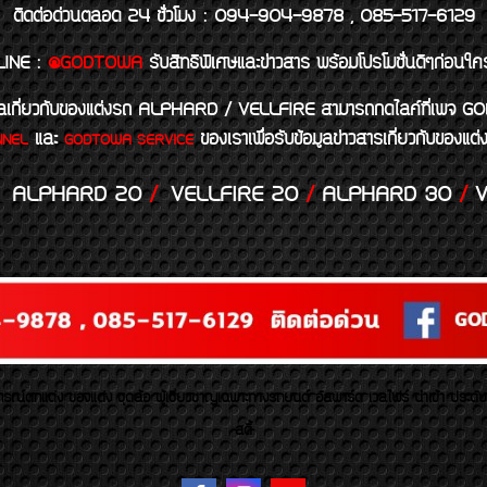
ติดต่อด่วนตลอด 24 ชั่วโมง : 094-904-9878 , 085-517-6129
LINE
:
@GODTOWA
รับสิทธิพิเศษและข่าวสาร พร้อมโปรโมชั่นดีๆก่อนใค
้อมูลเกี่ยวกับของแต่งรถ ALPHARD / VELLFIRE สามารถกดไลค์ที่เ
และ
ของเราเพื่อรับข้อมูลข่าวสารเกี่ยวกับขอ
NNEL
GODTOWA SERVICE
ALPHARD 20
/
VELLFIRE 20
/
ALPHARD 30
/
V
รณ์ตกแต่ง ของแต่ง ชุดล้อ ผู้เชี่ยวชาญเฉพาะทางรถยนต์ อัลพาร์ด เวลไฟร์ นำเข้า ประดั
สตี้