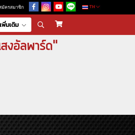
TH
สมัครสมาชิก
เพิ่มเติม
แสงอัลพาร์ด"