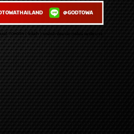
บยนต์ TOYOTA ( โตโยต้า ) รถนำเข้า อัลพาร์ด เวลไฟร์ เลกซัส มาเจ