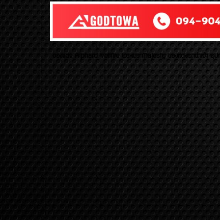
ของเเต่ง Alphard Vellfire Lexus Majesty ของเเต่งรถนำเข้า อุปก