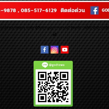
รณ์ตกแต่ง ของแต่ง ชุดล้อ ผู้เชี่ยวชาญเฉพาะทางรถยนต์ อัลพาร์ด เวลไฟร์ นำเข้า ประดั
สตี้
@godtowa