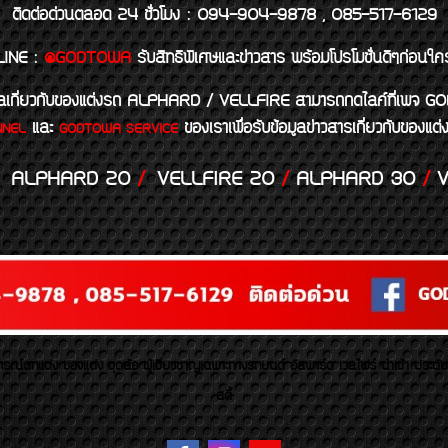
ติดต่อด่วนตลอด 24 ชั่วโมง : 094-904-9878 , 085-517-6129
LINE
:
@GODTOWA
รับสิทธิพิเศษและข่าวสาร พร้อมโปรโมชั่นดีๆก่อนใค
้อมูลเกี่ยวกับของแต่งรถ ALPHARD / VELLFIRE สามารถกดไลค์ที่เ
และ
ของเราเพื่อรับข้อมูลข่าวสารเกี่ยวกับขอ
NNEL
GODTOWA SERVICE
ALPHARD 20
/
VELLFIRE 20
/
ALPHARD 30
/
V
รณ์ตกแต่ง ของแต่ง ชุดล้อ ผู้เชี่ยวชาญเฉพาะทางรถยนต์ อัลพาร์ด เวลไฟร์ นำเข้า ประดั
สตี้