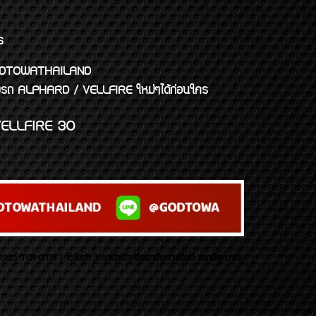
ร
พจ GODTOWATHAILAND
งแต่งรถ ALPHARD / VELLFIRE ใหม่ๆได้ก่อนใคร
ELLFIRE 30
บยนต์ TOYOTA ( โตโยต้า ) รถนำเข้า อัลพาร์ด เวลไฟร์ เลกซัส มาเจ