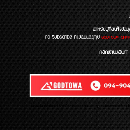
สำหรับผู้ที่สนใจข
กด Subscribe ที่แชลแนลยูทูป
GODTOWA CHA
คลิกเข้าชมสินค้า
ของเเต่ง Alphard Vellfire Lexus Majesty ของเเต่งรถนำเข้า อุปก