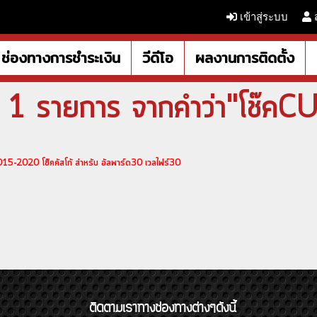
เข้าสู่ระบบ
ช่องทางการชำระเงิน
วีดีโอ
ผลงานการติดตั้ง
 1 รายการ จากคำว่า"โช๊ค
2020 โช๊คคัสโก้ สำหรับ อัลพาร์ด30 เวลไฟร์30
ติดตามเราทางช่องทางต่างๆดังนี้