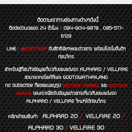
ติดตามเราทางช่องทางต่างๆดังนี้
ติดต่อด่วนตลอด 24 ชั่วโมง : 094-904-9878 , 085-517-
6129
LINE
:
@GODTOWA
รับสิทธิพิเศษและข่าวสาร พร้อมโปรโมชั่นดีๆ
ก่อนใคร
สำหรับผู้ที่สนใจข้อมูลเกี่ยวกับของแต่งรถ ALPHARD / VELLFIRE
สามารถกดไลค์ที่เพจ GODTOWATHAILAND
กด Subscribe ที่แชลแนลยูทูป
และ
GODTOWA CHANNEL
GODTOWA
ของเราเพื่อรับข้อมูลข่าวสารเกี่ยวกับของแต่งรถ
SERVICE
ALPHARD / VELLFIRE ใหม่ๆได้ก่อนใคร
ALPHARD 20
/
VELLFIRE 20
/
คลิกเข้าชมสินค้า
ALPHARD 30
/
VELLFIRE 30