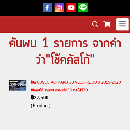
ค้นพบ 1 รายการ จากคำ
ว่า"โช๊คคัสโก้"
โช๊ค CUSCO ALPHARD 30 VELLFIRE 30 ปี 2015-2020
โช๊คคัสโก้ สำหรับ อัลพาร์ด30 เวลไฟร์30
฿27,500
(Product)