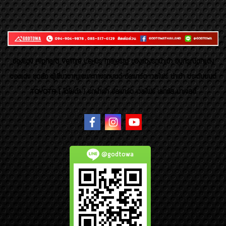
ของเเต่ง Alphard Vellfire Lexus Majesty ของเเต่งรถนำเข้า อุปกรณ์ตกแต่ง
ของแต่ง ชุดล้อ ผู้เชี่ยวชาญเฉพาะทางรถยนต์ อัลพาร์ด เวลไฟร์ นำเข้า ประดับยนต์
TOYOTA ( โตโยต้า ) รถนำเข้า อัลพาร์ด เวลไฟร์ เลกซัส มาเจสตี้
@godtowa