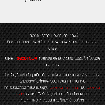
ติดตามเราทางช่องทางต่างๆดังนี้
ติดต่อด่วนตลอด 24 ชั่วโมง : 094-904-9878 , 085-517-
6129
LINE
:
@GODTOWA
รับสิทธิพิเศษและข่าวสาร พร้อมโปรโมชั่นดีๆ
ก่อนใคร
สำหรับผู้ที่สนใจข้อมูลเกี่ยวกับของแต่งรถ ALPHARD / VELLFIRE
สามารถกดไลค์ที่เพจ GODTOWATHAILAND
กด Subscribe ที่แชลแนลยูทูป
และ
GODTOWA CHANNEL
GODTOWA
ของเราเพื่อรับข้อมูลข่าวสารเกี่ยวกับของแต่งรถ
SERVICE
ALPHARD / VELLFIRE ใหม่ๆได้ก่อนใคร