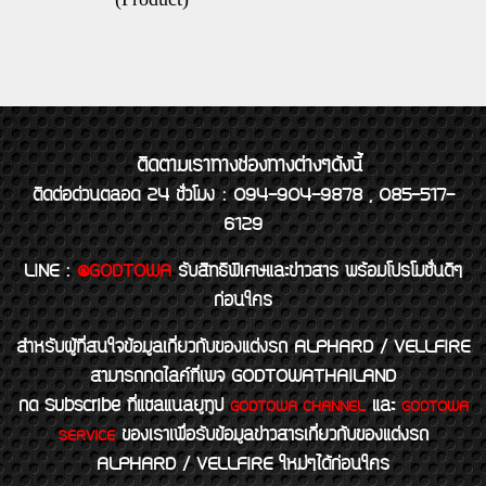
ติดตามเราทางช่องทางต่างๆดังนี้
ติดต่อด่วนตลอด 24 ชั่วโมง : 094-904-9878 , 085-517-
6129
LINE
:
@GODTOWA
รับสิทธิพิเศษและข่าวสาร พร้อมโปรโมชั่นดีๆ
ก่อนใคร
สำหรับผู้ที่สนใจข้อมูลเกี่ยวกับของแต่งรถ ALPHARD / VELLFIRE
สามารถกดไลค์ที่เพจ GODTOWATHAILAND
กด Subscribe ที่แชลแนลยูทูป
และ
GODTOWA CHANNEL
GODTOWA
ของเราเพื่อรับข้อมูลข่าวสารเกี่ยวกับของแต่งรถ
SERVICE
ALPHARD / VELLFIRE ใหม่ๆได้ก่อนใคร