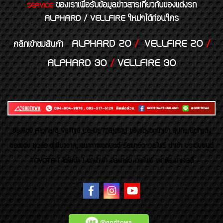
ของเราเพื่อรับข้อมูลข่าวสารเกี่ยวกับของแต่งรถ
SERVICE
ALPHARD / VELLFIRE ใหม่ๆได้ก่อนใคร
ALPHARD 20
/
VELLFIRE 20
/
คลิกเข้าชมสินค้า
ALPHARD 30
/
VELLFIRE 30
ของเเต่ง Alphard Vellfire Lexus Majesty ของเเต่งรถนำเข้า อุปกรณ์ตกแต่ง
ของแต่ง ชุดล้อ ผู้เชี่ยวชาญเฉพาะทางรถยนต์ อัลพาร์ด เวลไฟร์ นำเข้า ประดับยนต์
TOYOTA ( โตโยต้า ) รถนำเข้า อัลพาร์ด เวลไฟร์ เลกซัส มาเจสตี้
@godtowa