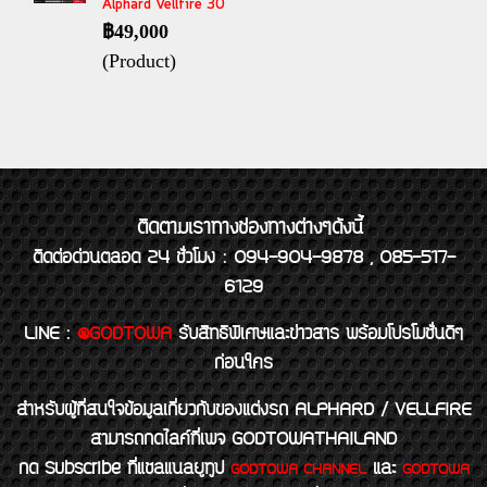
Alphard Vellfire 30
฿49,000
(Product)
ติดตามเราทางช่องทางต่างๆดังนี้
ติดต่อด่วนตลอด 24 ชั่วโมง : 094-904-9878 , 085-517-
6129
LINE
:
@GODTOWA
รับสิทธิพิเศษและข่าวสาร พร้อมโปรโมชั่นดีๆ
ก่อนใคร
สำหรับผู้ที่สนใจข้อมูลเกี่ยวกับของแต่งรถ ALPHARD / VELLFIRE
สามารถกดไลค์ที่เพจ GODTOWATHAILAND
กด Subscribe ที่แชลแนลยูทูป
และ
GODTOWA CHANNEL
GODTOWA