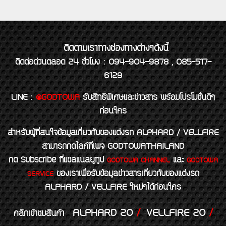
ติดตามเราทางช่องทางต่างๆดังนี้
ติดต่อด่วนตลอด 24 ชั่วโมง : 094-904-9878 , 085-517-
6129
LINE
:
@GODTOWA
รับสิทธิพิเศษและข่าวสาร พร้อมโปรโมชั่นดีๆ
ก่อนใคร
สำหรับผู้ที่สนใจข้อมูลเกี่ยวกับของแต่งรถ ALPHARD / VELLFIRE
สามารถกดไลค์ที่เพจ GODTOWATHAILAND
กด Subscribe ที่แชลแนลยูทูป
และ
GODTOWA CHANNEL
GODTOWA
ของเราเพื่อรับข้อมูลข่าวสารเกี่ยวกับของแต่งรถ
SERVICE
ALPHARD / VELLFIRE ใหม่ๆได้ก่อนใคร
ALPHARD 20
/
VELLFIRE 20
/
คลิกเข้าชมสินค้า