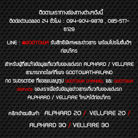
ติดตามเราทางช่องทางต่างๆดังนี้
ติดต่อด่วนตลอด 24 ชั่วโมง : 094-904-9878 , 085-517-
6129
LINE
:
@GODTOWA
รับสิทธิพิเศษและข่าวสาร พร้อมโปรโมชั่นดีๆ
ก่อนใคร
สำหรับผู้ที่สนใจข้อมูลเกี่ยวกับของแต่งรถ ALPHARD / VELLFIRE
สามารถกดไลค์ที่เพจ GODTOWATHAILAND
กด Subscribe ที่แชลแนลยูทูป
และ
GODTOWA CHANNEL
GODTOWA
ของเราเพื่อรับข้อมูลข่าวสารเกี่ยวกับของแต่งรถ
SERVICE
ALPHARD / VELLFIRE ใหม่ๆได้ก่อนใคร
ALPHARD 20
/
VELLFIRE 20
/
คลิกเข้าชมสินค้า
ALPHARD 30
/
VELLFIRE 30