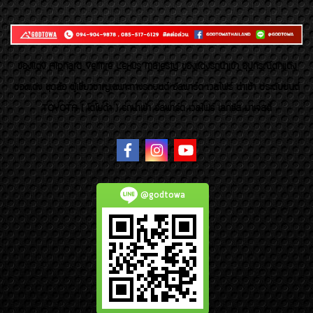
ของเเต่ง Alphard Vellfire Lexus Majesty ของเเต่งรถนำเข้า อุปกรณ์ตกแต่ง
ของแต่ง ชุดล้อ ผู้เชี่ยวชาญเฉพาะทางรถยนต์ อัลพาร์ด เวลไฟร์ นำเข้า ประดับยนต์
TOYOTA ( โตโยต้า ) รถนำเข้า อัลพาร์ด เวลไฟร์ เลกซัส มาเจสตี้
@godtowa