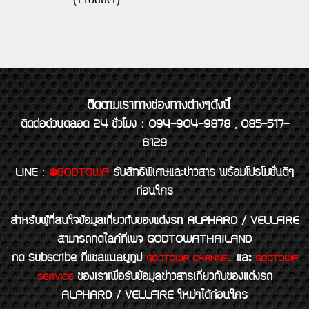
ติดตามเราทางช่องทางต่างๆดังนี้
ติดต่อด่วนตลอด 24 ชั่วโมง : 094-904-9878 , 085-517-
6129
LINE
:
@GODTOWA
รับสิทธิพิเศษและข่าวสาร พร้อมโปรโมชั่นดีๆ
ก่อนใคร
สำหรับผู้ที่สนใจข้อมูลเกี่ยวกับของแต่งรถ ALPHARD / VELLFIRE
สามารถกดไลค์ที่เพจ GODTOWATHAILAND
กด Subscribe ที่แชลแนลยูทูป
และ
GODTOWA CHANNEL
GODTOWA
ของเราเพื่อรับข้อมูลข่าวสารเกี่ยวกับของแต่งรถ
SERVICE
ALPHARD / VELLFIRE ใหม่ๆได้ก่อนใคร