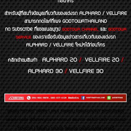
ก่อนใคร
สำหรับผู้ที่สนใจข้อมูลเกี่ยวกับของแต่งรถ ALPHARD / VELLFIRE
สามารถกดไลค์ที่เพจ GODTOWATHAILAND
กด Subscribe ที่แชลแนลยูทูป
และ
GODTOWA CHANNEL
GODTOWA
ของเราเพื่อรับข้อมูลข่าวสารเกี่ยวกับของแต่งรถ
SERVICE
ALPHARD / VELLFIRE ใหม่ๆได้ก่อนใคร
ALPHARD 20
/
VELLFIRE 20
/
คลิกเข้าชมสินค้า
ALPHARD 30
/
VELLFIRE 30
ของเเต่ง Alphard Vellfire Lexus Majesty ของเเต่งรถนำเข้า อุปกรณ์ตกแต่ง
ของแต่ง ชุดล้อ ผู้เชี่ยวชาญเฉพาะทางรถยนต์ อัลพาร์ด เวลไฟร์ นำเข้า ประดับยนต์
TOYOTA ( โตโยต้า ) รถนำเข้า อัลพาร์ด เวลไฟร์ เลกซัส มาเจสตี้