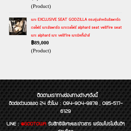
(Product)
เบาะ EXCLUSIVE SEAT GODZILLA ตรงรุ่นสำหรับอัลพาร์ด
เวลไฟร์ เบาะอัลพาร์ด เบาะเวลไฟร์ alphard seat vellfire seat
เบาะ alphard เบาะ vellfire เบาะมิคกี้เม้าส์
฿89,000
(Product)
ติดตามเราทางช่องทางต่างๆดังนี้
ติดต่อด่วนตลอด 24 ชั่วโมง : 094-904-9878 , 085-517-
6129
LINE
:
@GODTOWA
รับสิทธิพิเศษและข่าวสาร พร้อมโปรโมชั่นดีๆ