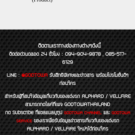
ติดตามเราทางช่องทางต่างๆดังนี้
ติดต่อด่วนตลอด 24 ชั่วโมง : 094-904-9878 , 085-517-
6129
LINE
:
@GODTOWA
รับสิทธิพิเศษและข่าวสาร พร้อมโปรโมชั่นดีๆ
ก่อนใคร
สำหรับผู้ที่สนใจข้อมูลเกี่ยวกับของแต่งรถ ALPHARD / VELLFIRE
สามารถกดไลค์ที่เพจ GODTOWATHAILAND
กด Subscribe ที่แชลแนลยูทูป
และ
GODTOWA CHANNEL
GODTOWA
ของเราเพื่อรับข้อมูลข่าวสารเกี่ยวกับของแต่งรถ
SERVICE
ALPHARD / VELLFIRE ใหม่ๆได้ก่อนใคร