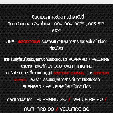
ติดตามเราทางช่องทางต่างๆดังนี้
ติดต่อด่วนตลอด 24 ชั่วโมง : 094-904-9878 , 085-517-
6129
LINE
:
@GODTOWA
รับสิทธิพิเศษและข่าวสาร พร้อมโปรโมชั่นดีๆ
ก่อนใคร
สำหรับผู้ที่สนใจข้อมูลเกี่ยวกับของแต่งรถ ALPHARD / VELLFIRE
สามารถกดไลค์ที่เพจ GODTOWATHAILAND
กด Subscribe ที่แชลแนลยูทูป
และ
GODTOWA CHANNEL
GODTOWA
ของเราเพื่อรับข้อมูลข่าวสารเกี่ยวกับของแต่งรถ
SERVICE
ALPHARD / VELLFIRE ใหม่ๆได้ก่อนใคร
ALPHARD 20
/
VELLFIRE 20
/
คลิกเข้าชมสินค้า
ALPHARD 30
/
VELLFIRE 30