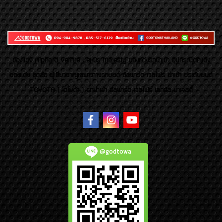
ของเเต่ง Alphard Vellfire Lexus Majesty ของเเต่งรถนำเข้า อุปกรณ์ตกแต่ง
ของแต่ง ชุดล้อ ผู้เชี่ยวชาญเฉพาะทางรถยนต์ อัลพาร์ด เวลไฟร์ นำเข้า ประดับยนต์
TOYOTA ( โตโยต้า ) รถนำเข้า อัลพาร์ด เวลไฟร์ เลกซัส มาเจสตี้
@godtowa