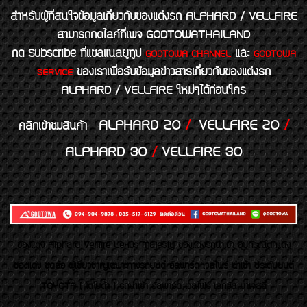
สำหรับผู้ที่สนใจข้อมูลเกี่ยวกับของแต่งรถ ALPHARD / VELLFIRE
สามารถกดไลค์ที่เพจ GODTOWATHAILAND
กด Subscribe ที่แชลแนลยูทูป
และ
GODTOWA CHANNEL
GODTOWA
ของเราเพื่อรับข้อมูลข่าวสารเกี่ยวกับของแต่งรถ
SERVICE
ALPHARD / VELLFIRE ใหม่ๆได้ก่อนใคร
ALPHARD 20
/
VELLFIRE 20
/
คลิกเข้าชมสินค้า
ALPHARD 30
/
VELLFIRE 30
ของเเต่ง Alphard Vellfire Lexus Majesty ของเเต่งรถนำเข้า อุปกรณ์ตกแต่ง
ของแต่ง ชุดล้อ ผู้เชี่ยวชาญเฉพาะทางรถยนต์ อัลพาร์ด เวลไฟร์ นำเข้า ประดับยนต์
TOYOTA ( โตโยต้า ) รถนำเข้า อัลพาร์ด เวลไฟร์ เลกซัส มาเจสตี้