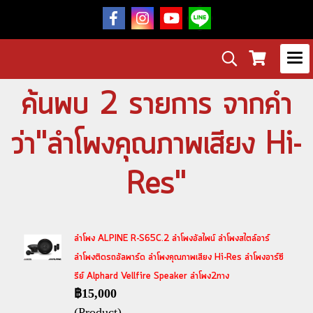
ค้นพบ 2 รายการ จากคำ
ว่า"ลำโพงคุณภาพเสียง Hi-
Res"
ลำโพง ALPINE R-S65C.2 ลำโพงอัลไพน์ ลำโพงสไตล์อาร์
ลำโพงติดรถอัลพาร์ด ลำโพงคุณภาพเสียง Hi-Res ลำโพงอาร์ซี
รีย์ Alphard Vellfire Speaker ลำโพง2ทาง
฿15,000
(Product)