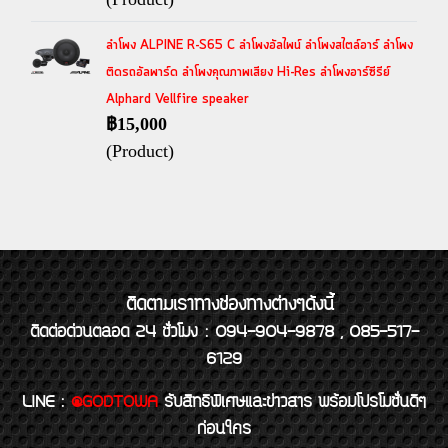
ลำโพง ALPINE R-S65 C ลำโพงอัลไพน์ ลำโพงสไตล์อาร์ ลำโพง
ติดรถอัลพาร์ด ลำโพงคุณภาพเสียง Hi-Res ลำโพงอาร์ซีรีย์
Alphard Vellfire speaker
฿15,000
(Product)
ติดตามเราทางช่องทางต่างๆดังนี้
ติดต่อด่วนตลอด 24 ชั่วโมง : 094-904-9878 , 085-517-
6129
LINE
:
@GODTOWA
รับสิทธิพิเศษและข่าวสาร พร้อมโปรโมชั่นดีๆ
ก่อนใคร