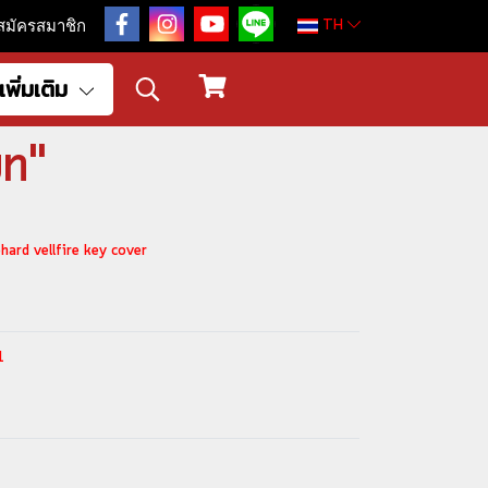
TH
สมัครสมาชิก
เพิ่มเติม
มท"
phard vellfire key cover
1