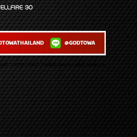
ELLFIRE 30
บยนต์ TOYOTA ( โตโยต้า ) รถนำเข้า อัลพาร์ด เวลไฟร์ เลกซัส มาเจ