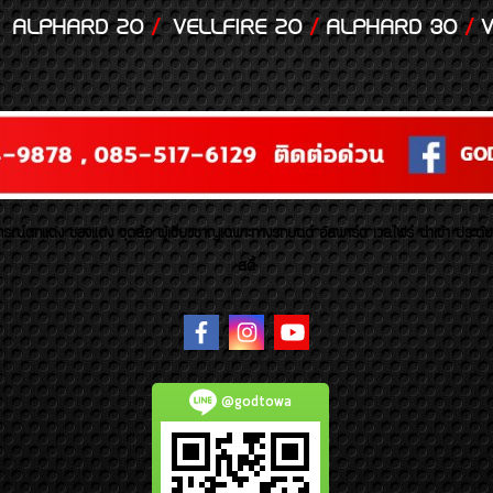
ALPHARD 20
/
VELLFIRE 20
/
ALPHARD 30
/
V
รณ์ตกแต่ง ของแต่ง ชุดล้อ ผู้เชี่ยวชาญเฉพาะทางรถยนต์ อัลพาร์ด เวลไฟร์ นำเข้า ประดั
สตี้
@godtowa