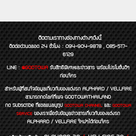
ติดตามเราทางช่องทางต่างๆดังนี้
ติดต่อด่วนตลอด 24 ชั่วโมง : 094-904-9878 , 085-517-
6129
LINE
:
@GODTOWA
รับสิทธิพิเศษและข่าวสาร พร้อมโปรโมชั่นดีๆ
ก่อนใคร
สำหรับผู้ที่สนใจข้อมูลเกี่ยวกับของแต่งรถ ALPHARD / VELLFIRE
สามารถกดไลค์ที่เพจ GODTOWATHAILAND
กด Subscribe ที่แชลแนลยูทูป
และ
GODTOWA CHANNEL
GODTOWA
ของเราเพื่อรับข้อมูลข่าวสารเกี่ยวกับของแต่งรถ
SERVICE
ALPHARD / VELLFIRE ใหม่ๆได้ก่อนใคร