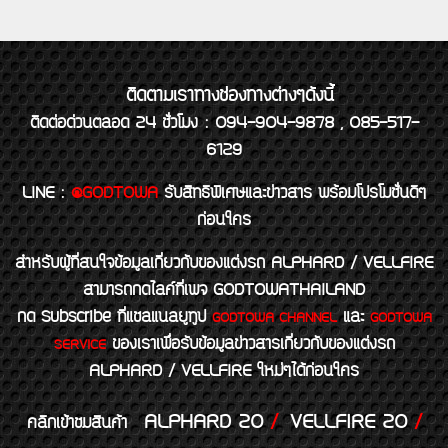
ติดตามเราทางช่องทางต่างๆดังนี้
ติดต่อด่วนตลอด 24 ชั่วโมง : 094-904-9878 , 085-517-
6129
LINE
:
@GODTOWA
รับสิทธิพิเศษและข่าวสาร พร้อมโปรโมชั่นดีๆ
ก่อนใคร
สำหรับผู้ที่สนใจข้อมูลเกี่ยวกับของแต่งรถ ALPHARD / VELLFIRE
สามารถกดไลค์ที่เพจ GODTOWATHAILAND
กด Subscribe ที่แชลแนลยูทูป
และ
GODTOWA CHANNEL
GODTOWA
ของเราเพื่อรับข้อมูลข่าวสารเกี่ยวกับของแต่งรถ
SERVICE
ALPHARD / VELLFIRE ใหม่ๆได้ก่อนใคร
ALPHARD 20
/
VELLFIRE 20
/
คลิกเข้าชมสินค้า