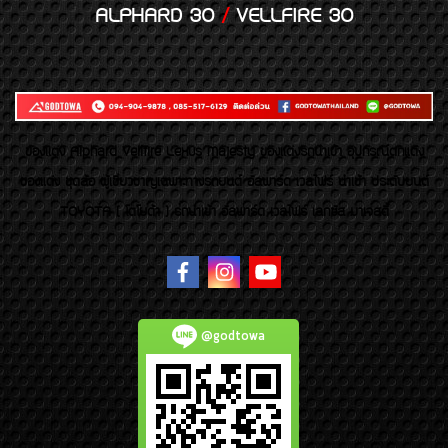
ALPHARD 30
/
VELLFIRE 30
ของเเต่ง Alphard Vellfire Lexus Majesty ของเเต่งรถนำเข้า อุปกรณ์ตกแต่ง
ของแต่ง ชุดล้อ ผู้เชี่ยวชาญเฉพาะทางรถยนต์ อัลพาร์ด เวลไฟร์ นำเข้า ประดับยนต์
TOYOTA ( โตโยต้า ) รถนำเข้า อัลพาร์ด เวลไฟร์ เลกซัส มาเจสตี้
@godtowa