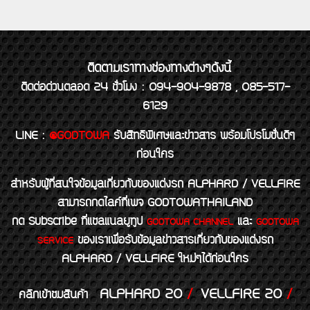
ติดตามเราทางช่องทางต่างๆดังนี้
ติดต่อด่วนตลอด 24 ชั่วโมง : 094-904-9878 , 085-517-
6129
LINE
:
@GODTOWA
รับสิทธิพิเศษและข่าวสาร พร้อมโปรโมชั่นดีๆ
ก่อนใคร
สำหรับผู้ที่สนใจข้อมูลเกี่ยวกับของแต่งรถ ALPHARD / VELLFIRE
สามารถกดไลค์ที่เพจ GODTOWATHAILAND
กด Subscribe ที่แชลแนลยูทูป
และ
GODTOWA CHANNEL
GODTOWA
ของเราเพื่อรับข้อมูลข่าวสารเกี่ยวกับของแต่งรถ
SERVICE
ALPHARD / VELLFIRE ใหม่ๆได้ก่อนใคร
ALPHARD 20
/
VELLFIRE 20
/
คลิกเข้าชมสินค้า