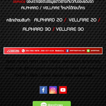
ของเราเพื่อรับข้อมูลข่าวสารเกี่ยวกับของแต่งรถ
SERVICE
ALPHARD / VELLFIRE ใหม่ๆได้ก่อนใคร
ALPHARD 20
/
VELLFIRE 20
/
คลิกเข้าชมสินค้า
ALPHARD 30
/
VELLFIRE 30
ของเเต่ง Alphard Vellfire Lexus Majesty ของเเต่งรถนำเข้า อุปกรณ์ตกแต่ง
ของแต่ง ชุดล้อ ผู้เชี่ยวชาญเฉพาะทางรถยนต์ อัลพาร์ด เวลไฟร์ นำเข้า ประดับยนต์
TOYOTA ( โตโยต้า ) รถนำเข้า อัลพาร์ด เวลไฟร์ เลกซัส มาเจสตี้
@godtowa