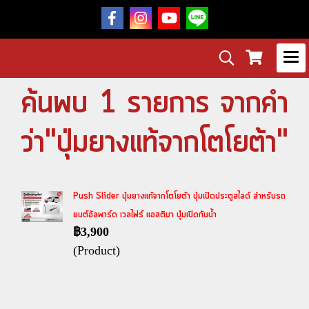
ค้นพบ 1 รายการ จากคำ
ว่า"ปุ่มยางแท้จากโตโยต้า"
Push Slider ปุ่มยางแท้จากโตโยต้า ปุ่มเปิดประตูสไลด์ สำหรับรถ
ยนต์อัลพาร์ด เวลไฟร์ แอสติมา ปุ่มเปิดกันน้ำ
฿3,900
(Product)