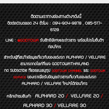
ติดตามเราทางช่องทางต่างๆดังนี้
ติดต่อด่วนตลอด 24 ชั่วโมง : 094-904-9878 , 085-517-
6129
LINE
:
@GODTOWA
รับสิทธิพิเศษและข่าวสาร พร้อมโปรโมชั่นดีๆ
ก่อนใคร
สำหรับผู้ที่สนใจข้อมูลเกี่ยวกับของแต่งรถ ALPHARD / VELLFIRE
สามารถกดไลค์ที่เพจ GODTOWATHAILAND
กด Subscribe ที่แชลแนลยูทูป
และ
GODTOWA CHANNEL
GODTOWA
ของเราเพื่อรับข้อมูลข่าวสารเกี่ยวกับของแต่งรถ
SERVICE
ALPHARD / VELLFIRE ใหม่ๆได้ก่อนใคร
ALPHARD 20
/
VELLFIRE 20
/
คลิกเข้าชมสินค้า
ALPHARD 30
/
VELLFIRE 30