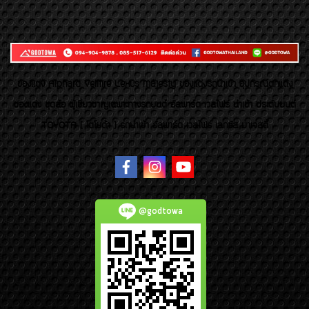
ของเเต่ง Alphard Vellfire Lexus Majesty ของเเต่งรถนำเข้า อุปกรณ์ตกแต่ง
ของแต่ง ชุดล้อ ผู้เชี่ยวชาญเฉพาะทางรถยนต์ อัลพาร์ด เวลไฟร์ นำเข้า ประดับยนต์
TOYOTA ( โตโยต้า ) รถนำเข้า อัลพาร์ด เวลไฟร์ เลกซัส มาเจสตี้
@godtowa