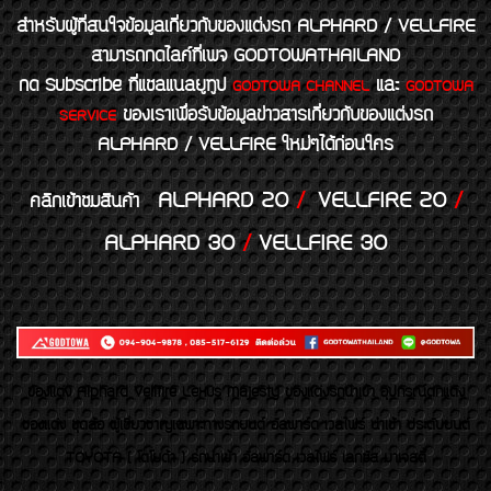
สำหรับผู้ที่สนใจข้อมูลเกี่ยวกับของแต่งรถ ALPHARD / VELLFIRE
สามารถกดไลค์ที่เพจ GODTOWATHAILAND
กด Subscribe ที่แชลแนลยูทูป
และ
GODTOWA CHANNEL
GODTOWA
ของเราเพื่อรับข้อมูลข่าวสารเกี่ยวกับของแต่งรถ
SERVICE
ALPHARD / VELLFIRE ใหม่ๆได้ก่อนใคร
ALPHARD 20
/
VELLFIRE 20
/
คลิกเข้าชมสินค้า
ALPHARD 30
/
VELLFIRE 30
ของเเต่ง Alphard Vellfire Lexus Majesty ของเเต่งรถนำเข้า อุปกรณ์ตกแต่ง
ของแต่ง ชุดล้อ ผู้เชี่ยวชาญเฉพาะทางรถยนต์ อัลพาร์ด เวลไฟร์ นำเข้า ประดับยนต์
TOYOTA ( โตโยต้า ) รถนำเข้า อัลพาร์ด เวลไฟร์ เลกซัส มาเจสตี้