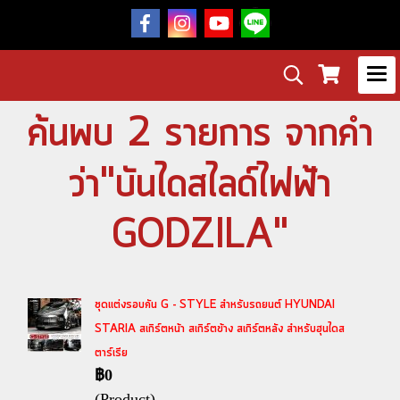
ค้นพบ 2 รายการ จากคำ
ว่า"บันไดสไลด์ไฟฟ้า
GODZILA"
ชุดแต่งรอบคัน G - STYLE สำหรับรถยนต์ HYUNDAI
STARIA สเกิร์ตหน้า สเกิร์ตข้าง สเกิร์ตหลัง สำหรับฮุนไดส
ตาร์เรีย
฿0
(Product)