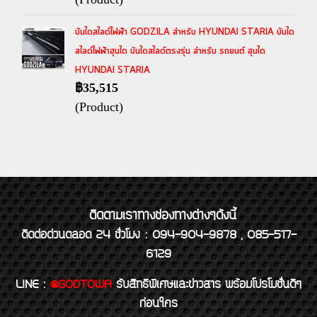
บันไดสไลด์ไฟฟ้า GODZILA สำหรับ HYUNDAI STARIA บันได
สไลด์ไฟฟ้าฮุนได บันไดสไลด์ตรงรุ่น สำหรับ รถยนต์ ฮุนได
HYUNDAI STARIA
฿35,515
(Product)
ติดตามเราทางช่องทางต่างๆดังนี้
ติดต่อด่วนตลอด 24 ชั่วโมง : 094-904-9878 , 085-517-
6129
LINE
:
@GODTOWA
รับสิทธิพิเศษและข่าวสาร พร้อมโปรโมชั่นดีๆ
ก่อนใคร