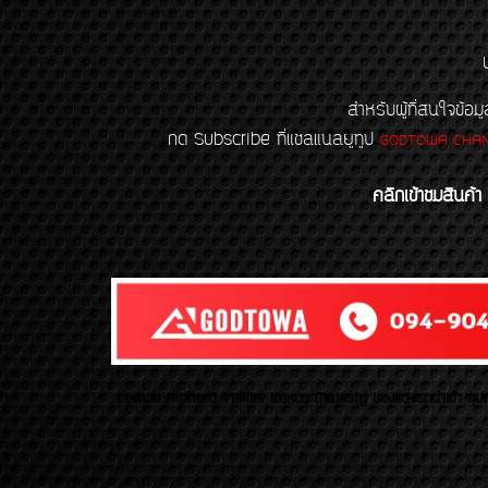
สำหรับผู้ที่สนใจข
กด Subscribe ที่แชลแนลยูทูป
GODTOWA CHA
คลิกเข้าชมสินค้า
ของเเต่ง Alphard Vellfire Lexus Majesty ของเเต่งรถนำเข้า อุปก