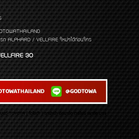
ร
พจ GODTOWATHAILAND
งแต่งรถ ALPHARD / VELLFIRE ใหม่ๆได้ก่อนใคร
ELLFIRE 30
บยนต์ TOYOTA ( โตโยต้า ) รถนำเข้า อัลพาร์ด เวลไฟร์ เลกซัส มาเจ