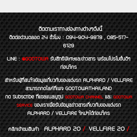
ติดตามเราทางช่องทางต่างๆดังนี้
ติดต่อด่วนตลอด 24 ชั่วโมง : 094-904-9878 , 085-517-
6129
LINE
:
@GODTOWA
รับสิทธิพิเศษและข่าวสาร พร้อมโปรโมชั่นดีๆ
ก่อนใคร
สำหรับผู้ที่สนใจข้อมูลเกี่ยวกับของแต่งรถ ALPHARD / VELLFIRE
สามารถกดไลค์ที่เพจ GODTOWATHAILAND
กด Subscribe ที่แชลแนลยูทูป
และ
GODTOWA CHANNEL
GODTOWA
ของเราเพื่อรับข้อมูลข่าวสารเกี่ยวกับของแต่งรถ
SERVICE
ALPHARD / VELLFIRE ใหม่ๆได้ก่อนใคร
ALPHARD 20
/
VELLFIRE 20
/
คลิกเข้าชมสินค้า