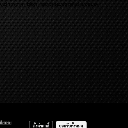
บยนต์ TOYOTA ( โตโยต้า ) รถนำเข้า อัลพาร์ด เวลไฟร์ เลกซัส มาเจ
นโยบาย
ตั้งค่าคุกกี้
ยอมรับทั้งหมด