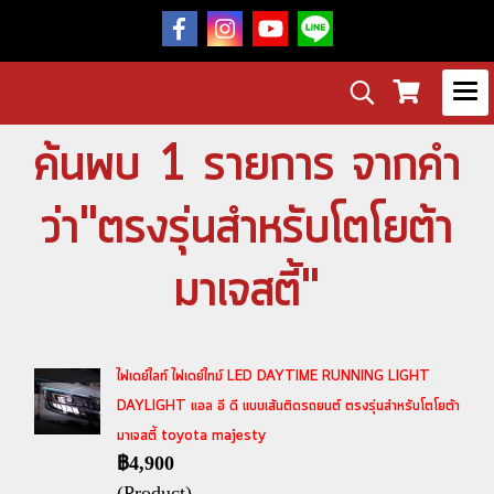
ค้นพบ 1 รายการ จากคำ
ว่า"ตรงรุ่นสำหรับโตโยต้า
มาเจสตี้"
ไฟเดย์ไลท์ ไฟเดย์ไทม์ LED DAYTIME RUNNING LIGHT
DAYLIGHT แอล อี ดี แบบเส้นติดรถยนต์ ตรงรุ่นสำหรับโตโยต้า
มาเจสตี้ toyota majesty
฿4,900
(Product)