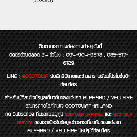
ติดตามเราทางช่องทางต่างๆดังนี้
ติดต่อด่วนตลอด 24 ชั่วโมง : 094-904-9878 , 085-517-
6129
LINE
:
@GODTOWA
รับสิทธิพิเศษและข่าวสาร พร้อมโปรโมชั่นดีๆ
ก่อนใคร
สำหรับผู้ที่สนใจข้อมูลเกี่ยวกับของแต่งรถ ALPHARD / VELLFIRE
สามารถกดไลค์ที่เพจ GODTOWATHAILAND
กด Subscribe ที่แชลแนลยูทูป
และ
GODTOWA CHANNEL
GODTOWA
ของเราเพื่อรับข้อมูลข่าวสารเกี่ยวกับของแต่งรถ
SERVICE
ALPHARD / VELLFIRE ใหม่ๆได้ก่อนใคร