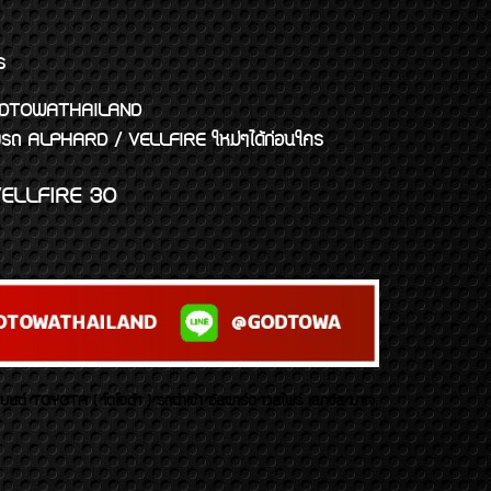
ร
พจ GODTOWATHAILAND
งแต่งรถ ALPHARD / VELLFIRE ใหม่ๆได้ก่อนใคร
ELLFIRE 30
บยนต์ TOYOTA ( โตโยต้า ) รถนำเข้า อัลพาร์ด เวลไฟร์ เลกซัส มาเจ