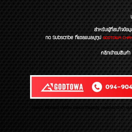
สำหรับผู้ที่สนใจข
กด Subscribe ที่แชลแนลยูทูป
GODTOWA CHA
คลิกเข้าชมสินค้า
ของเเต่ง Alphard Vellfire Lexus Majesty ของเเต่งรถนำเข้า อุปก