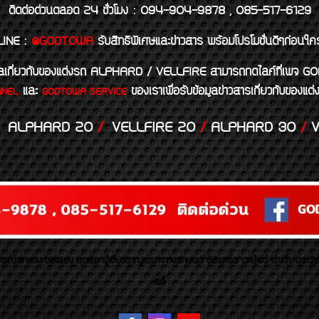
ติดต่อด่วนตลอด 24 ชั่วโมง : 094-904-9878 , 085-517-6129
LINE
:
@GODTOWA
รับสิทธิพิเศษและข่าวสาร พร้อมโปรโมชั่นดีๆก่อนใค
้อมูลเกี่ยวกับของแต่งรถ ALPHARD / VELLFIRE สามารถกดไลค์ที่เ
และ
ของเราเพื่อรับข้อมูลข่าวสารเกี่ยวกับขอ
NNEL
GODTOWA SERVICE
ALPHARD 20
/
VELLFIRE 20
/
ALPHARD 30
/
V
รณ์ตกแต่ง ของแต่ง ชุดล้อ ผู้เชี่ยวชาญเฉพาะทางรถยนต์ อัลพาร์ด เวลไฟร์ นำเข้า ประดั
สตี้