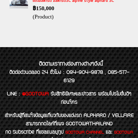
แต่งอัลพาร์ด อัลพาร์ดSC alpine style alphard SC
฿150,000
(Product)
ติดตามเราทางช่องทางต่างๆดังนี้
ติดต่อด่วนตลอด 24 ชั่วโมง : 094-904-9878 , 085-517-
6129
LINE
:
@GODTOWA
รับสิทธิพิเศษและข่าวสาร พร้อมโปรโมชั่นดีๆ
ก่อนใคร
สำหรับผู้ที่สนใจข้อมูลเกี่ยวกับของแต่งรถ ALPHARD / VELLFIRE
สามารถกดไลค์ที่เพจ GODTOWATHAILAND
กด Subscribe ที่แชลแนลยูทูป
และ
GODTOWA CHANNEL
GODTOWA