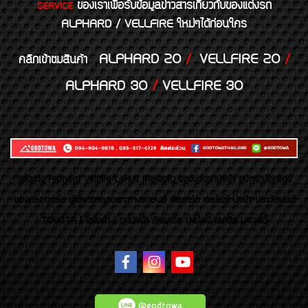
ของเราเพื่อรับข้อมูลข่าวสารเกี่ยวกับของแต่งรถ
SERVICE
ALPHARD / VELLFIRE ใหม่ๆได้ก่อนใคร
ALPHARD 20
/
VELLFIRE 20
/
คลิกเข้าชมสินค้า
ALPHARD 30
/
VELLFIRE 30
ของเเต่ง Alphard Vellfire Lexus Majesty ของเเต่งรถนำเข้า อุปกรณ์ตกแต่ง
ของแต่ง ชุดล้อ ผู้เชี่ยวชาญเฉพาะทางรถยนต์ อัลพาร์ด เวลไฟร์ นำเข้า ประดับยนต์
TOYOTA ( โตโยต้า ) รถนำเข้า อัลพาร์ด เวลไฟร์ เลกซัส มาเจสตี้
@godtowa