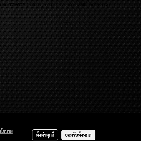
บยนต์ TOYOTA ( โตโยต้า ) รถนำเข้า อัลพาร์ด เวลไฟร์ เลกซัส มาเจ
นโยบาย
ตั้งค่าคุกกี้
ยอมรับทั้งหมด