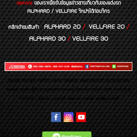
ของเราเพื่อรับข้อมูลข่าวสารเกี่ยวกับของแต่งรถ
SERVICE
ALPHARD / VELLFIRE ใหม่ๆได้ก่อนใคร
ALPHARD 20
/
VELLFIRE 20
/
คลิกเข้าชมสินค้า
ALPHARD 30
/
VELLFIRE 30
ของเเต่ง Alphard Vellfire Lexus Majesty ของเเต่งรถนำเข้า อุปกรณ์ตกแต่ง
ของแต่ง ชุดล้อ ผู้เชี่ยวชาญเฉพาะทางรถยนต์ อัลพาร์ด เวลไฟร์ นำเข้า ประดับยนต์
TOYOTA ( โตโยต้า ) รถนำเข้า อัลพาร์ด เวลไฟร์ เลกซัส มาเจสตี้
@godtowa