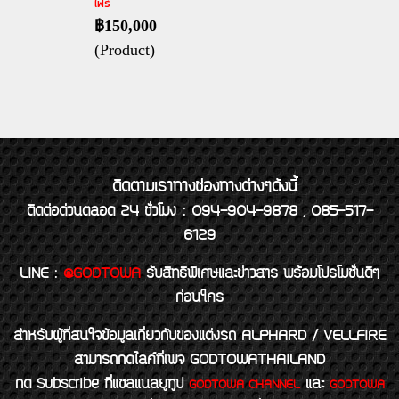
ไฟร์
฿150,000
(Product)
ติดตามเราทางช่องทางต่างๆดังนี้
ติดต่อด่วนตลอด 24 ชั่วโมง : 094-904-9878 , 085-517-
6129
LINE
:
@GODTOWA
รับสิทธิพิเศษและข่าวสาร พร้อมโปรโมชั่นดีๆ
ก่อนใคร
สำหรับผู้ที่สนใจข้อมูลเกี่ยวกับของแต่งรถ ALPHARD / VELLFIRE
สามารถกดไลค์ที่เพจ GODTOWATHAILAND
กด Subscribe ที่แชลแนลยูทูป
และ
GODTOWA CHANNEL
GODTOWA