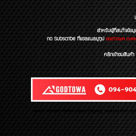
สำหรับผู้ที่สนใจข
กด Subscribe ที่แชลแนลยูทูป
GODTOWA CHA
คลิกเข้าชมสินค้า
ของเเต่ง Alphard Vellfire Lexus Majesty ของเเต่งรถนำเข้า อุปก