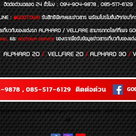
ติดต่อด่วนตลอด 24 ชั่วโมง : 094-904-9878 , 085-517-6129
LINE
:
@GODTOWA
รับสิทธิพิเศษและข่าวสาร พร้อมโปรโมชั่นดีๆก่อนใค
้อมูลเกี่ยวกับของแต่งรถ ALPHARD / VELLFIRE สามารถกดไลค์ที่เ
และ
ของเราเพื่อรับข้อมูลข่าวสารเกี่ยวกับขอ
NNEL
GODTOWA SERVICE
ALPHARD 20
/
VELLFIRE 20
/
ALPHARD 30
/
V
รณ์ตกแต่ง ของแต่ง ชุดล้อ ผู้เชี่ยวชาญเฉพาะทางรถยนต์ อัลพาร์ด เวลไฟร์ นำเข้า ประดั
สตี้