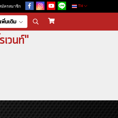
TH
สมัครสมาชิก
เพิ่มเติม
รเวนท์"