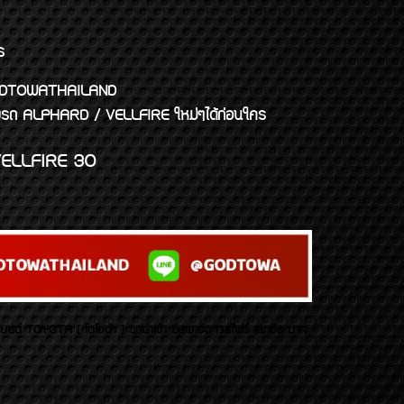
ร
พจ GODTOWATHAILAND
งแต่งรถ ALPHARD / VELLFIRE ใหม่ๆได้ก่อนใคร
ELLFIRE 30
บยนต์ TOYOTA ( โตโยต้า ) รถนำเข้า อัลพาร์ด เวลไฟร์ เลกซัส มาเจ