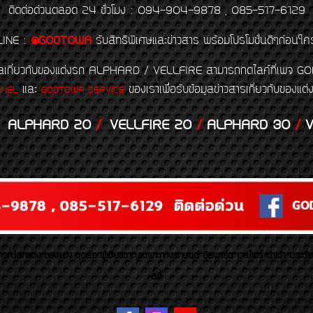
ติดต่อด่วนตลอด 24 ชั่วโมง : 094-904-9878 , 085-517-6129
LINE
:
@GODTOWA
รับสิทธิพิเศษและข่าวสาร พร้อมโปรโมชั่นดีๆก่อนใค
้อมูลเกี่ยวกับของแต่งรถ ALPHARD / VELLFIRE สามารถกดไลค์ที่เ
และ
ของเราเพื่อรับข้อมูลข่าวสารเกี่ยวกับขอ
NNEL
GODTOWA SERVICE
ALPHARD 20
/
VELLFIRE 20
/
ALPHARD 30
/
V
รณ์ตกแต่ง ของแต่ง ชุดล้อ ผู้เชี่ยวชาญเฉพาะทางรถยนต์ อัลพาร์ด เวลไฟร์ นำเข้า ประดั
สตี้