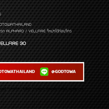
ร
พจ GODTOWATHAILAND
งแต่งรถ ALPHARD / VELLFIRE ใหม่ๆได้ก่อนใคร
ELLFIRE 30
บยนต์ TOYOTA ( โตโยต้า ) รถนำเข้า อัลพาร์ด เวลไฟร์ เลกซัส มาเจ