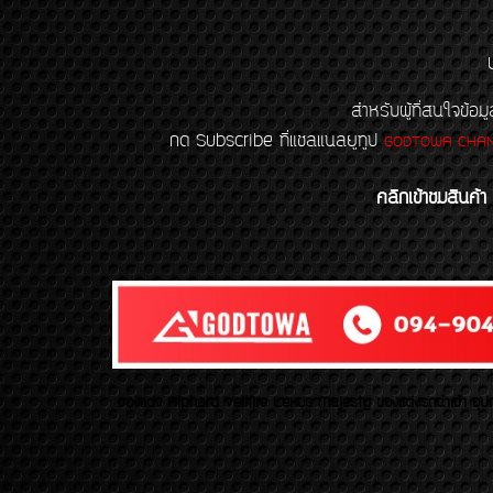
สำหรับผู้ที่สนใจข
กด Subscribe ที่แชลแนลยูทูป
GODTOWA CHA
คลิกเข้าชมสินค้า
ของเเต่ง Alphard Vellfire Lexus Majesty ของเเต่งรถนำเข้า อุปก