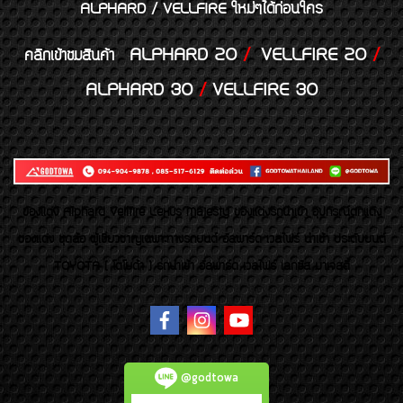
ALPHARD / VELLFIRE ใหม่ๆได้ก่อนใคร
ALPHARD 20
/
VELLFIRE 20
/
คลิกเข้าชมสินค้า
ALPHARD 30
/
VELLFIRE 30
ของเเต่ง Alphard Vellfire Lexus Majesty ของเเต่งรถนำเข้า อุปกรณ์ตกแต่ง
ของแต่ง ชุดล้อ ผู้เชี่ยวชาญเฉพาะทางรถยนต์ อัลพาร์ด เวลไฟร์ นำเข้า ประดับยนต์
TOYOTA ( โตโยต้า ) รถนำเข้า อัลพาร์ด เวลไฟร์ เลกซัส มาเจสตี้
@godtowa