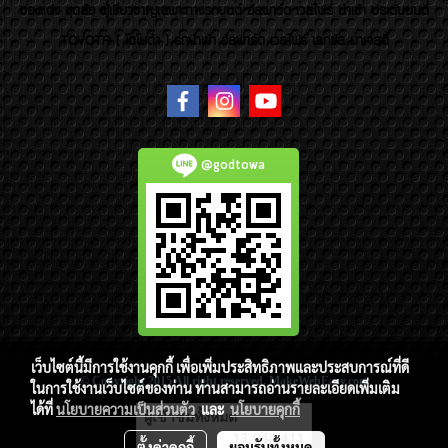
ของแต่ง ชุดล้อ ผู้เชี่ยวชาญเฉพาะทางรถยนต์ อัลพาร์ด เวลไฟร์ นำเข้า ประดับยนต์
TOYOTA ( โตโยต้า ) รถนำเข้า อัลพาร์ด เวลไฟร์ เลกซัส มาเจสตี้
@godtowa
เว็บไซต์นี้มีการใช้งานคุกกี้ เพื่อเพิ่มประสิทธิภาพและประสบการณ์ที่ดี
© Copyright 2015 All right reserved. MakeWebEasy.com
ในการใช้งานเว็บไซต์ของท่าน ท่านสามารถอ่านรายละเอียดเพิ่มเติม
ได้ที่
นโยบายความเป็นส่วนตัว
และ
นโยบายคุกกี้
ผู้เข้าชมวันนี้
5,618
ตั้งค่าคุกกี้
ยอมรับทั้งหมด