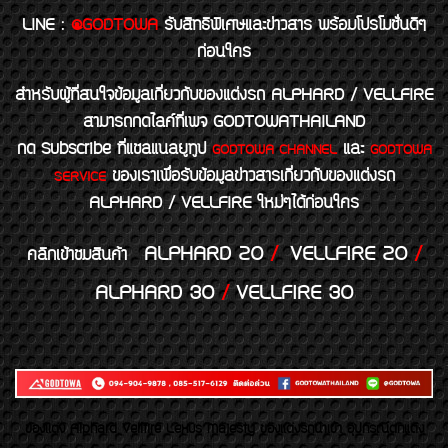
LINE
:
@GODTOWA
รับสิทธิพิเศษและข่าวสาร พร้อมโปรโมชั่นดีๆ
ก่อนใคร
สำหรับผู้ที่สนใจข้อมูลเกี่ยวกับของแต่งรถ ALPHARD / VELLFIRE
สามารถกดไลค์ที่เพจ GODTOWATHAILAND
กด Subscribe ที่แชลแนลยูทูป
และ
GODTOWA CHANNEL
GODTOWA
ของเราเพื่อรับข้อมูลข่าวสารเกี่ยวกับของแต่งรถ
SERVICE
ALPHARD / VELLFIRE ใหม่ๆได้ก่อนใคร
ALPHARD 20
/
VELLFIRE 20
/
คลิกเข้าชมสินค้า
ALPHARD 30
/
VELLFIRE 30
ของเเต่ง Alphard Vellfire Lexus Majesty ของเเต่งรถนำเข้า อุปกรณ์ตกแต่ง