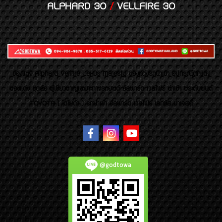
ALPHARD 30
/
VELLFIRE 30
ของเเต่ง Alphard Vellfire Lexus Majesty ของเเต่งรถนำเข้า อุปกรณ์ตกแต่ง
ของแต่ง ชุดล้อ ผู้เชี่ยวชาญเฉพาะทางรถยนต์ อัลพาร์ด เวลไฟร์ นำเข้า ประดับยนต์
TOYOTA ( โตโยต้า ) รถนำเข้า อัลพาร์ด เวลไฟร์ เลกซัส มาเจสตี้
@godtowa