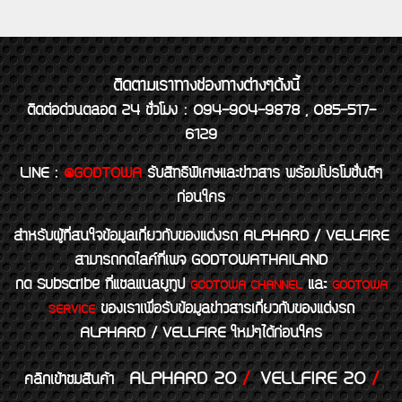
ติดตามเราทางช่องทางต่างๆดังนี้
ติดต่อด่วนตลอด 24 ชั่วโมง : 094-904-9878 , 085-517-
6129
LINE
:
@GODTOWA
รับสิทธิพิเศษและข่าวสาร พร้อมโปรโมชั่นดีๆ
ก่อนใคร
สำหรับผู้ที่สนใจข้อมูลเกี่ยวกับของแต่งรถ ALPHARD / VELLFIRE
สามารถกดไลค์ที่เพจ GODTOWATHAILAND
กด Subscribe ที่แชลแนลยูทูป
และ
GODTOWA CHANNEL
GODTOWA
ของเราเพื่อรับข้อมูลข่าวสารเกี่ยวกับของแต่งรถ
SERVICE
ALPHARD / VELLFIRE ใหม่ๆได้ก่อนใคร
ALPHARD 20
/
VELLFIRE 20
/
คลิกเข้าชมสินค้า