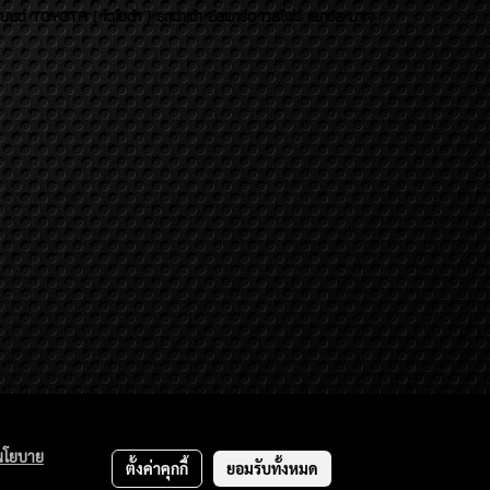
บยนต์ TOYOTA ( โตโยต้า ) รถนำเข้า อัลพาร์ด เวลไฟร์ เลกซัส มาเจ
นโยบาย
ตั้งค่าคุกกี้
ยอมรับทั้งหมด