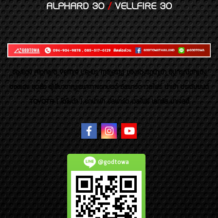
ALPHARD 30
/
VELLFIRE 30
ของเเต่ง Alphard Vellfire Lexus Majesty ของเเต่งรถนำเข้า อุปกรณ์ตกแต่ง
ของแต่ง ชุดล้อ ผู้เชี่ยวชาญเฉพาะทางรถยนต์ อัลพาร์ด เวลไฟร์ นำเข้า ประดับยนต์
TOYOTA ( โตโยต้า ) รถนำเข้า อัลพาร์ด เวลไฟร์ เลกซัส มาเจสตี้
@godtowa