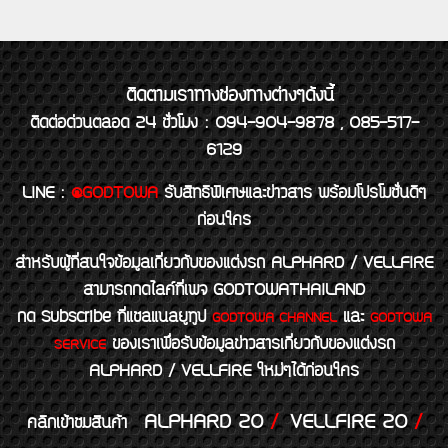
ติดตามเราทางช่องทางต่างๆดังนี้
ติดต่อด่วนตลอด 24 ชั่วโมง : 094-904-9878 , 085-517-
6129
LINE
:
@GODTOWA
รับสิทธิพิเศษและข่าวสาร พร้อมโปรโมชั่นดีๆ
ก่อนใคร
สำหรับผู้ที่สนใจข้อมูลเกี่ยวกับของแต่งรถ ALPHARD / VELLFIRE
สามารถกดไลค์ที่เพจ GODTOWATHAILAND
กด Subscribe ที่แชลแนลยูทูป
และ
GODTOWA CHANNEL
GODTOWA
ของเราเพื่อรับข้อมูลข่าวสารเกี่ยวกับของแต่งรถ
SERVICE
ALPHARD / VELLFIRE ใหม่ๆได้ก่อนใคร
ALPHARD 20
/
VELLFIRE 20
/
คลิกเข้าชมสินค้า