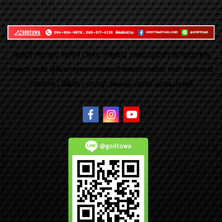
ของเเต่ง Alphard Vellfire Lexus Majesty ของเเต่งรถนำเข้า อุปกรณ์ตกแต่ง
ของแต่ง ชุดล้อ ผู้เชี่ยวชาญเฉพาะทางรถยนต์ อัลพาร์ด เวลไฟร์ นำเข้า ประดับยนต์
TOYOTA ( โตโยต้า ) รถนำเข้า อัลพาร์ด เวลไฟร์ เลกซัส มาเจสตี้
@godtowa