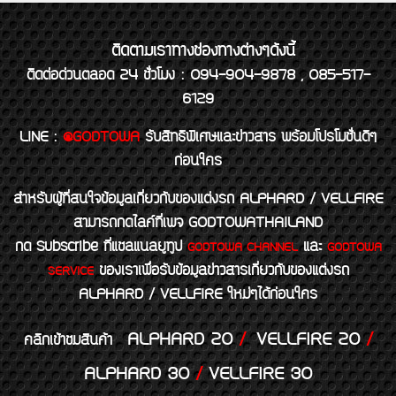
ติดตามเราทางช่องทางต่างๆดังนี้
ติดต่อด่วนตลอด 24 ชั่วโมง : 094-904-9878 , 085-517-
6129
LINE
:
@GODTOWA
รับสิทธิพิเศษและข่าวสาร พร้อมโปรโมชั่นดีๆ
ก่อนใคร
สำหรับผู้ที่สนใจข้อมูลเกี่ยวกับของแต่งรถ ALPHARD / VELLFIRE
สามารถกดไลค์ที่เพจ GODTOWATHAILAND
กด Subscribe ที่แชลแนลยูทูป
และ
GODTOWA CHANNEL
GODTOWA
ของเราเพื่อรับข้อมูลข่าวสารเกี่ยวกับของแต่งรถ
SERVICE
ALPHARD / VELLFIRE ใหม่ๆได้ก่อนใคร
ALPHARD 20
/
VELLFIRE 20
/
คลิกเข้าชมสินค้า
ALPHARD 30
/
VELLFIRE 30