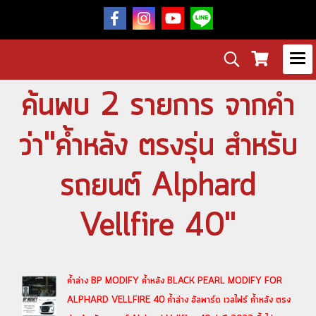
ค้นพบ 2 รายการ จากคำ
ว่า"ค้ำหลัง ตรงรุ่น สำหรับ
รถยนต์ Alphard
Vellfire 40"
ค้ำล่าง BP MODIFY ค้ำหลัง BLACK PEARL MODIFY FOR
ALPHARD VELLFIRE 40 ค้ำล่าง อัลพาร์ด เวลไฟร์ ค้ำหลัง ตรง