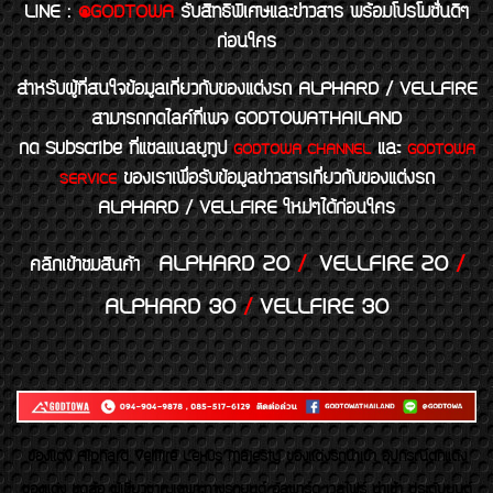
LINE
:
@GODTOWA
รับสิทธิพิเศษและข่าวสาร พร้อมโปรโมชั่นดีๆ
ก่อนใคร
สำหรับผู้ที่สนใจข้อมูลเกี่ยวกับของแต่งรถ ALPHARD / VELLFIRE
สามารถกดไลค์ที่เพจ GODTOWATHAILAND
กด Subscribe ที่แชลแนลยูทูป
และ
GODTOWA CHANNEL
GODTOWA
ของเราเพื่อรับข้อมูลข่าวสารเกี่ยวกับของแต่งรถ
SERVICE
ALPHARD / VELLFIRE ใหม่ๆได้ก่อนใคร
ALPHARD 20
/
VELLFIRE 20
/
คลิกเข้าชมสินค้า
ALPHARD 30
/
VELLFIRE 30
ของเเต่ง Alphard Vellfire Lexus Majesty ของเเต่งรถนำเข้า อุปกรณ์ตกแต่ง
ของแต่ง ชุดล้อ ผู้เชี่ยวชาญเฉพาะทางรถยนต์ อัลพาร์ด เวลไฟร์ นำเข้า ประดับยนต์