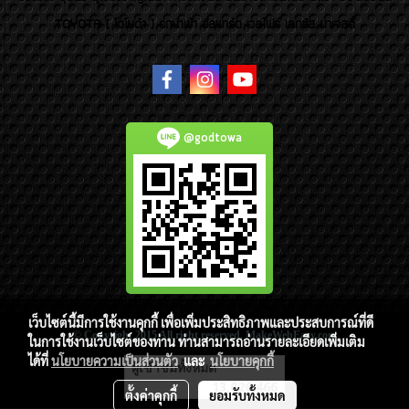
TOYOTA ( โตโยต้า ) รถนำเข้า อัลพาร์ด เวลไฟร์ เลกซัส มาเจสตี้
@godtowa
เว็บไซต์นี้มีการใช้งานคุกกี้ เพื่อเพิ่มประสิทธิภาพและประสบการณ์ที่ดี
© Copyright 2015 All right reserved. MakeWebEasy.com
ในการใช้งานเว็บไซต์ของท่าน ท่านสามารถอ่านรายละเอียดเพิ่มเติม
ได้ที่
นโยบายความเป็นส่วนตัว
และ
นโยบายคุกกี้
ผู้เข้าชมทั้งหมด
13,026,466
ตั้งค่าคุกกี้
ยอมรับทั้งหมด